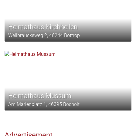
Heimathaus Kirchhellen
Wellbraucksweg 2, 46244 Bottrop
Heimathaus Mussum
Am Marienplatz 1, 46395 Bocholt
Advertisement