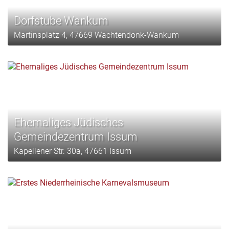
Dorfstube Wankum
Martinsplatz 4, 47669 Wachtendonk-Wankum
Ehemaliges Jüdisches
Gemeindezentrum Issum
Kapellener Str. 30a, 47661 Issum