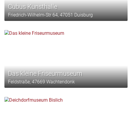
Cubus Kunsthalle
Friedrich-Wilhelm-Str 64, 47051 Duisburg
Das kleine Friseurmuseum
Feldstraße, 47669 Wachtendonk