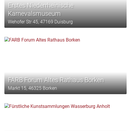
Erstes Niederrheinische
Karnevalsmuseum
Wehofer Str 45, 47169 Duisburg
FARB Forum Altes Rathaus Borken
Markt 15, 46325 Borken