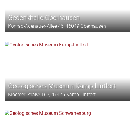
Gedenkhalle Oberhausen
Konrad-Adenauer-Allee 46, 46049 Oberhausen
Geologisches Museum Kamp-Lintfort
Moerser Straße 167, 47475 Kamp-Lintfort