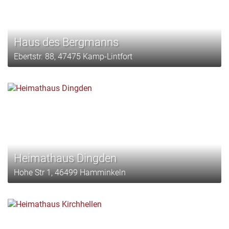
Haus des Bergmanns
Ebertstr. 88, 47475 Kamp-Lintfort
Heimathaus Dingden
Hohe Str 1, 46499 Hamminkeln