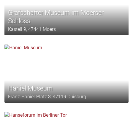
Grafschafter Museum im Moerser
Schloss
Kastell 9, 47441 Moers
Haniel Museum
Franz-Haniel-Platz 3, 47119 Duisburg