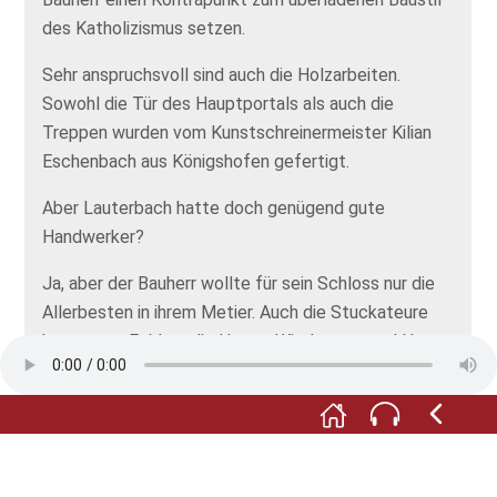
des Katholizismus setzen.
Sehr anspruchsvoll sind auch die Holzarbeiten.
Sowohl die Tür des Hauptportals als auch die
Treppen wurden vom Kunstschreinermeister Kilian
Eschenbach aus Königshofen gefertigt.
Aber Lauterbach hatte doch genügend gute
Handwerker?
Ja, aber der Bauherr wollte für sein Schloss nur die
Allerbesten in ihrem Metier. Auch die Stuckateure
kamen aus Fulda – die Herren Wiedemann und Hoyss.
Seien Sie gespannt darauf, was die
Schlossgeschichte noch für Überraschungen für Sie
bereit hält. Auf Sie warten abwechslungsreiche
Sammlungen von der Lauterbacher Stadtgeschichte