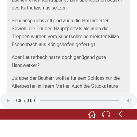
des Katholizismus setzen.
Sehr anspruchsvoll sind auch die Holzarbeiten.
Sowohl die Tür des Hauptportals als auch die
Treppen wurden vom Kunstschreinermeister Kilian
Eschenbach aus Königshofen gefertigt.
Aber Lauterbach hatte doch genügend gute
Handwerker?
Ja, aber der Bauherr wollte für sein Schloss nur die
Allerbesten in ihrem Metier. Auch die Stuckateure
kamen aus Fulda – die Herren Wiedemann und Hoyss.
Seien Sie gespannt darauf, was die
Schlossgeschichte noch für Überraschungen für Sie
bereit hält. Auf Sie warten abwechslungsreiche
Sammlungen von der Lauterbacher Stadtgeschichte