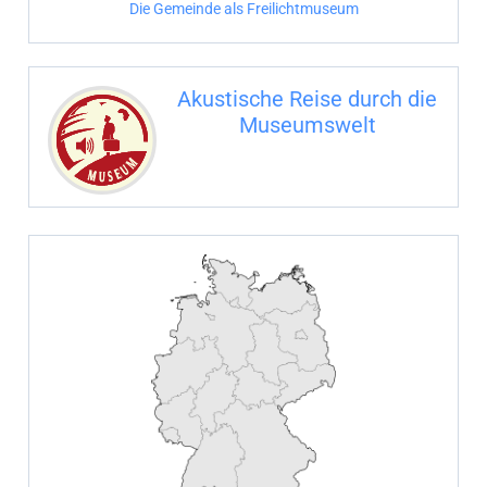
Die Gemeinde als Freilichtmuseum
a
c
Akustische Reise durch die
h
Museumswelt
:
M
U
E
M
S
U