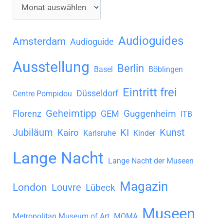
A
r
c
Audioguides
Amsterdam
Audioguide
h
Ausstellung
Berlin
i
Basel
Böblingen
v
Eintritt frei
Düsseldorf
Centre Pompidou
Geheimtipp
Guggenheim
Florenz
GEM
ITB
Jubiläum
KI
Kunst
Kairo
Karlsruhe
Kinder
Lange Nacht
Lange Nacht der Museen
Magazin
London
Louvre
Lübeck
Museen
Metropolitan Museum of Art
MOMA