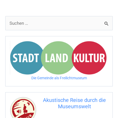
öffnet
seine
Pforten
S
für
u
Besucher
c
h
e
n
n
Die Gemeinde als Freilichtmuseum
a
c
Akustische Reise durch die
h
Museumswelt
:
M
U