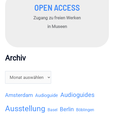
OPEN ACCESS
Zugang zu freien Werken
in Museen
Archiv
A
r
c
Audioguides
Amsterdam
Audioguide
h
Ausstellung
Berlin
i
Basel
Böblingen