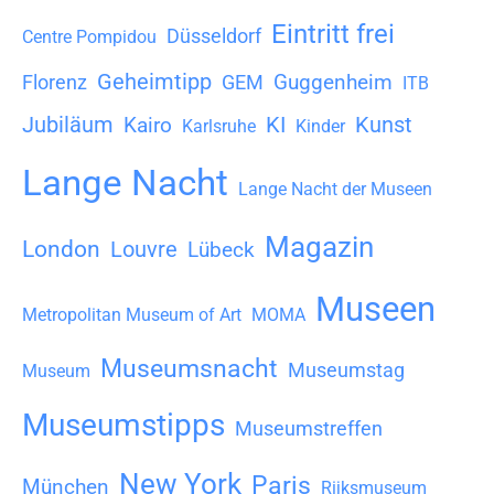
v
Eintritt frei
Düsseldorf
Centre Pompidou
Geheimtipp
Guggenheim
Florenz
GEM
ITB
Jubiläum
KI
Kunst
Kairo
Karlsruhe
Kinder
Lange Nacht
Lange Nacht der Museen
Magazin
London
Louvre
Lübeck
Museen
Metropolitan Museum of Art
MOMA
Museumsnacht
Museumstag
Museum
Museumstipps
Museumstreffen
New York
Paris
München
Rijksmuseum