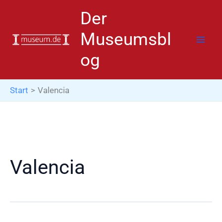
Zum
Der
Inhalt
springen
Museumsbl
og
Start
Valencia
Valencia