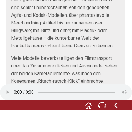
sind schier unüberschaubar. Von den gehobenen
Agfa- und Kodak-Modellen, über phantasievolle
Merchandising-Artikel bis hin zur namenlosen
Billigware; mit Blitz und ohne; mit Plastik- oder
Metallgehäuse – die kunterbunte Welt der
Pocketkameras scheint keine Grenzen zu kennen.
Viele Modelle bewerkstelligen den Filmtransport
über das Zusammendrücken und Auseinanderziehen
der beiden Kameraelemente, was ihnen den
Kosenamen „Ritsch-ratsch-Klick“ einbrachte.
F:
In der Plexiglas-Säule sind gut 150 Kameras
untergebracht, während die Museumssammlung
mehr als das zehnfache an Pocketkameras
bereithält! Ein großer Teil stammt von der Firma