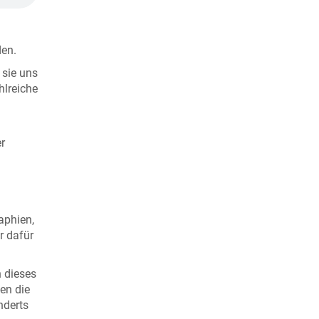
den.
 sie uns
hlreiche
n
er
aphien,
r dafür
h dieses
en die
nderts