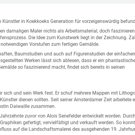
in Künstler in Koekkoeks Generation für vorzeigenswürdig befun
en damaligen Maler nichts als Arbeitsmaterial, doch faszinieren
fensprozess. Die Idee zum Kunstwerk liegt in der Zeichnung. Za
ie notwendigen Vorstufen zum fertigen Gemälde.
aften, Baumstudien und auch auf Figurenstudien der einfache
usgestellten Werken lässt sich ablesen, dass er ein phantastisch
Gemälde so faszinierend macht, findet sich bereits in seinen
r sich und sein Werk fest. Er schuf mehrere Mappen mit Lithogr
Künstler dienen sollten. Seit seiner Amsterdamer Zeit arbeitete e
ustin Daiwaille zusammen.
e Jahrzehnte zuvor von Alois Senefelder entwickelt worden. Durc
raphiken gefertigt, vervielfältigt und verkauft werden. So konnt
influss auf die Landschaftsmalerei des ausgehenden 19. Jahrhu