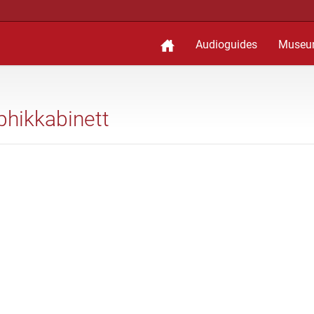
Audioguides
Museu
aphikkabinett