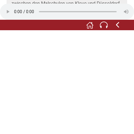
zwischen den Malschulen von Kleve und Düsseldorf.
Seine nebelverhangene Flusslandschaft aus den
1850er Jahren sehen Sie hier im Raum, an der
rechten Längsseite. Das Gemälde ist noch ganz im
Stile Koekkoeks gefertigt. Später zog Lot nach
Düsseldorf und integrierte sich in die dortige
Kunstszene.
F:
Bevor wir uns eingehender mit Schülern, Freunden
und Weggefährten des Meisters beschäftigen,
werfen Sie noch einen Blick in die beiden
angrenzenden, nicht zugänglichen Räume in der
hinteren, rechten Ecke. Die dortigen Einbauten
stammen aus der Zeit nach Koekkoeks Tod. Unter
der nächsten Nummer informieren wir Sie über die
Baugeschichte des Hauses.