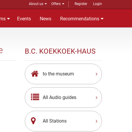
About us
Offers
Register
Login
ms
Events
News
Recommendations
e
B.C. KOEKKOEK-HAUS
to the museum
All Audio guides
All Stations