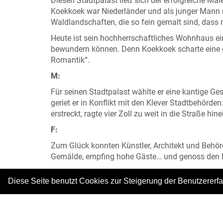
Diesen Stadtpalast ließ sich der erfolgreiche Ma
Koekkoek war Niederländer und als junger Mann 
Waldlandschaften, die so fein gemalt sind, dass
Heute ist sein hochherrschaftliches Wohnhaus e
bewundern können. Denn Koekkoek scharte eine g
Romantik“.
M:
Für seinen Stadtpalast wählte er eine kantige Ges
geriet er in Konflikt mit den Klever Stadtbehörde
erstreckt, ragte vier Zoll zu weit in die Straße hine
F:
Zum Glück konnten Künstler, Architekt und Behör
Gemälde, empfing hohe Gäste… und genoss den Bli
M:
Diese Seite benutzt Cookies zur Steigerung der Benutzererf
Wenn Sie neugierig geworden sind: Schauen Sie d
Besuch.