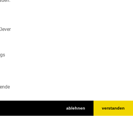
auen.
lever
ngs
bende
ablehnen
verstanden
Ihren