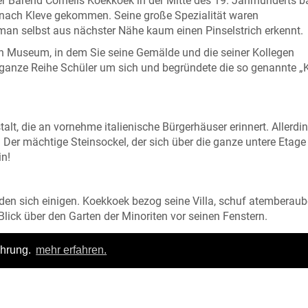
ler Barend Cornelis Koekkoek in der Mitte des 19. Jahrhunderts b
nach Kleve gekommen. Seine große Spezialität waren
 man selbst aus nächster Nähe kaum einen Pinselstrich erkennt.
in Museum, in dem Sie seine Gemälde und die seiner Kollegen
anze Reihe Schüler um sich und begründete die so genannte „K
talt, die an vornehme italienische Bürgerhäuser erinnert. Allerdi
n: Der mächtige Steinsockel, der sich über die ganze untere Etage
in!
den sich einigen. Koekkoek bezog seine Villa, schuf atemberau
ck über den Garten der Minoriten vor seinen Fenstern.
ahrung.
mehr erfahren.
och einfach mal vorbei: Das B.C. Koekkoek-Haus freut sich auf 