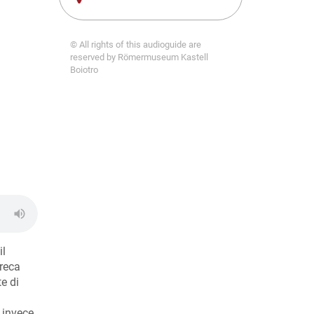
© All rights of this audioguide are
reserved by Römermuseum Kastell
Boiotro
il
 reca
e di
 invece