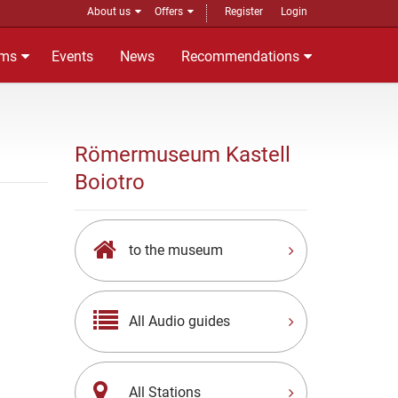
About us
Offers
Register
Login
ms
Events
News
Recommendations
Römermuseum Kastell
Boiotro
to the museum
All Audio guides
All Stations