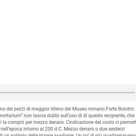
o dei pezzi di maggior rilievo del Museo romano Forte Boiotro: 
ortarium“ non lascia dubbi sull’uso di di questo recipiente, che
i la comprò per mezzo denaro. L’indicazione del costo ci permett
 nell’epoca intorno al 200 d.C. Mezzo denaro o due sesterzi
di un soldato delle truppe ausiliarie. Un po’ di più guadagnavano