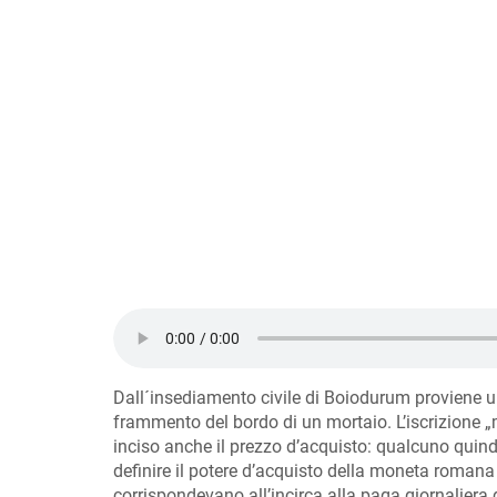
Dall´insediamento civile di Boiodurum proviene un
frammento del bordo di un mortaio. L’iscrizione „m
inciso anche il prezzo d’acquisto: qualcuno quind
definire il potere d’acquisto della moneta romana
corrispondevano all’incirca alla paga giornaliera 