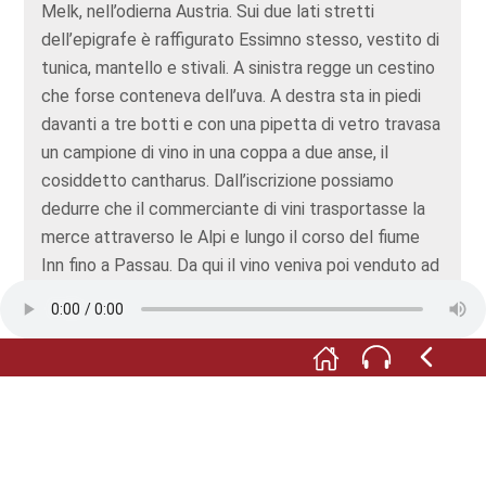
Melk, nell’odierna Austria. Sui due lati stretti
dell’epigrafe è raffigurato Essimno stesso, vestito di
tunica, mantello e stivali. A sinistra regge un cestino
che forse conteneva dell’uva. A destra sta in piedi
davanti a tre botti e con una pipetta di vetro travasa
un campione di vino in una coppa a due anse, il
cosiddetto cantharus. Dall’iscrizione possiamo
dedurre che il commerciante di vini trasportasse la
merce attraverso le Alpi e lungo il corso del fiume
Inn fino a Passau. Da qui il vino veniva poi venduto ad
altri forti e insediamenti civili lungo il Danubio. Se si
considerano le qualità artistiche della lapide, e quindi
il suo costo doveva trattarsi di un affare piuttosto
lucrativo.