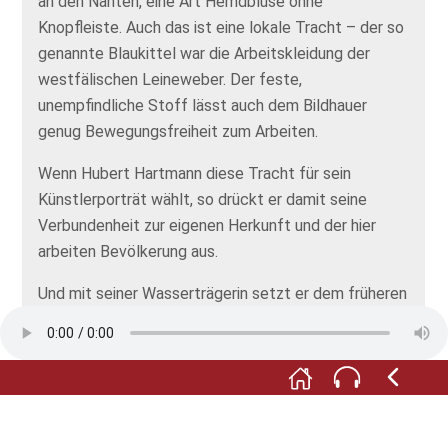
an den Nähten, eine Art Hemdbluse ohne
Knopfleiste. Auch das ist eine lokale Tracht – der so
genannte Blaukittel war die Arbeitskleidung der
westfälischen Leineweber. Der feste,
unempfindliche Stoff lässt auch dem Bildhauer
genug Bewegungsfreiheit zum Arbeiten.
Wenn Hubert Hartmann diese Tracht für sein
Künstlerporträt wählt, so drückt er damit seine
Verbundenheit zur eigenen Herkunft und der hier
arbeiten Bevölkerung aus.
Und mit seiner Wasserträgerin setzt er dem früheren
dörflichen Leben voller Mühsal ein einfühlendes
Denkmal. Die Wasserträgerin kam 1991 an ihren Ort,
damals befand sich hier an der Kleestraße 3 noch die
Filiale der Volksbank Rheda-Wiedenbrück. Seitdem
hat der Platz sein Gesicht stark verändert, so dass