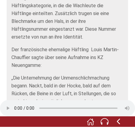
Häftlingskategorie, in die die Wachleute die
Häftlinge einteilten. Zusätzlich trugen sie eine
Blechmarke um den Hals, in der ihre
Häftlingsnummer eingestanzt war. Diese Nummer
ersetzte von nun an ihre Identität.
Der französische ehemalige Häftling Louis Martin-
Chauffier sagte über seine Aufnahme ins KZ
Neuengamme:
„Die Unternehmung der Unmenschlichmachung
begann. Nackt, bald in der Hocke, bald auf dem
Rücken, die Beine in der Luft, in Stellungen, die so
erniedrigend wie möglich waren, scherte man uns
den Kopf, Gesicht und Körper vollständig. In Lumpen,
die Füße mit Lappen, die die Füße nicht hielten –
wenn wir einen in der Reihe verloren, und das
passierte ständig, strafte ein Schlag den Anstifter