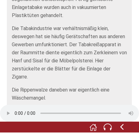
Einlagetabake wurden auch in vakuumierten
Plastiktüten gehandelt.
Die Tabakindustrie war verhältnismäßig klein,
deswegen hat sie häufig Gerätschaften aus anderen
Gewerben umfunktioniert. Der Tabakreißapparat in
der Raummitte diente eigentlich zum Zerkleinern von
Hanf und Sisal für die Möbelpolsterei. Hier
zerstückelte er die Blätter für die Einlage der
Zigarre.
Die Rippenwalze daneben war eigentlich eine
Wäschemangel.
Vor der Treppe sehen Sie den hölzernen
Lastenaufzug, er transportierte den Tabak in die
oberen Etagen - ganz manuell, mit der Seilwinde.