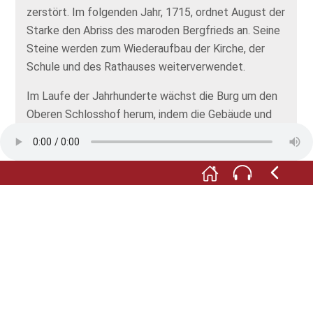
zerstört. Im folgenden Jahr, 1715, ordnet August der
Starke den Abriss des maroden Bergfrieds an. Seine
Steine werden zum Wiederaufbau der Kirche, der
Schule und des Rathauses weiterverwendet.
Im Laufe der Jahrhunderte wächst die Burg um den
Oberen Schlosshof herum, indem die Gebäude und
deren vorgelagerte Erschließungsgänge von innen an
die mittelalterliche Wehrmauer gesetzt werden.
Wenn Sie den heutigen Hof bis ganz zum Ende
durchqueren, kommen Sie an einen Durchgang zu
einer vergitterten Maueröffnung. Hier haben Sie
nicht nur einen schönen Blick in den Garten. Hier
sehen Sie auch, wie massiv die mittelalterliche
Mauer gewesen ist: So dick, wie der Gang lang ist!
Alle Abbildungen: © Museum Schloss Klippenstein