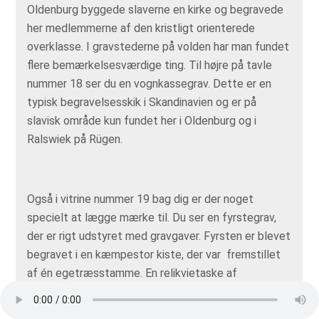
Oldenburg byggede slaverne en kirke og begravede
her medlemmerne af den kristligt orienterede
overklasse. I gravstederne på volden har man fundet
flere bemærkelsesværdige ting. Til højre på tavle
nummer 18 ser du en vognkasse­grav. Dette er en
typisk begravelsesskik i Skandinavien og er på
slavisk område kun fundet her i Oldenburg og i
Ralswiek på Rügen.
Også i vitrine nummer 19 bag dig er der noget
specielt at lægge mærke til. Du ser en fyrstegrav,
der er rigt udstyret med gravgaver. Fyrsten er blevet
begravet i en kæmpestor kiste, der var fremstillet
af én egetræsstamme. En relikvietaske af
guldindvævet silke og med forgyldt rasleblik tyder
på, at han var tilhænger af kristendommen. De