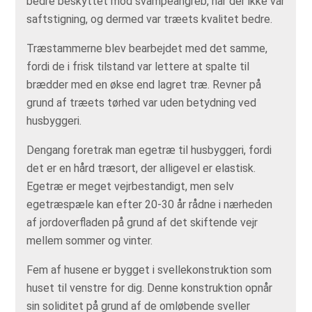
bedre beskyttet mod svampeangreb, når der ikke var
saftstigning, og dermed var træets kvalitet bedre.
Træstammerne blev bearbejdet med det samme,
fordi de i frisk tilstand var lettere at spalte til
brædder med en økse end lagret træ. Revner på
grund af træets tørhed var uden betydning ved
husbyggeri.
Dengang foretrak man egetræ til husbyggeri, fordi
det er en hård træsort, der alligevel er elastisk.
Egetræ er meget vejrbestandigt, men selv
egetræspæle kan efter 20-30 år rådne i nærheden
af jordoverfladen på grund af det skiftende vejr
mellem sommer og vinter.
Fem af husene er bygget i svellekonstruktion som
huset til venstre for dig. Denne konstruktion opnår
sin soliditet på grund af de omløbende sveller