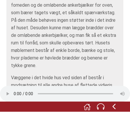
forneden og de omløbende ankerbjælker for oven,
som bærer tagets vægt, et såkaldt spærværkstag.
På den måde behøves ingen støtter inde i det indre
af huset. Desuden kunne man lægge brædder over
de omløbende ankerbjælker, og man fik så et ekstra
rum til forråd, som skulle opbevares tørt. Husets
møblement består af enkle borde, bænke og stole,
hvor pladerne er høvlede brædder og benene er
tykke grene.
Væggene i det hvide hus ved siden af består i
modsætning til alle andre huse af flettede vidjeris
ligesom vores havehegn. Derefter blev ler blandet
med hestemøg og strå og strøget på væggen. Som
beskyttelse mod regnen blev husvæggene kalket. I
det indre af huset ser du en fiskestang, som de blev
brugt for 1000 år siden.