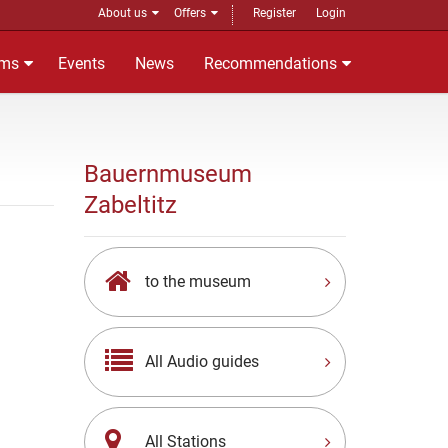
About us
Offers
Register
Login
ms
Events
News
Recommendations
Bauernmuseum
Zabeltitz
to the museum
All Audio guides
All Stations