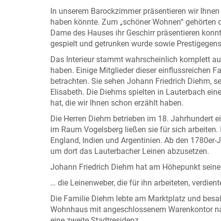
In unserem Barockzimmer präsentieren wir Ihnen
haben könnte. Zum „schöner Wohnen“ gehörten der 
Dame des Hauses ihr Geschirr präsentieren konn
gespielt und getrunken wurde sowie Prestigegens
Das Interieur stammt wahrscheinlich komplett a
haben. Einige Mitglieder dieser einflussreichen F
betrachten. Sie sehen Johann Friedrich Diehm, s
Elisabeth. Die Diehms spielten in Lauterbach eine
hat, die wir Ihnen schon erzählt haben.
Die Herren Diehm betrieben im 18. Jahrhundert 
im Raum Vogelsberg ließen sie für sich arbeiten.
England, Indien und Argentinien. Ab den 1780er-J
um dort das Lauterbacher Leinen abzusetzen.
Johann Friedrich Diehm hat am Höhepunkt seiner
… die Leinenweber, die für ihn arbeiteten, verdie
Die Familie Diehm lebte am Marktplatz und besaß 
Wohnhaus mit angeschlossenem Warenkontor nac
eine zweite Stadtresidenz.