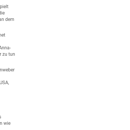
ielt
die
 an dem
met
 Anna-
r zu tun
enweber
 USA,
s
n wie