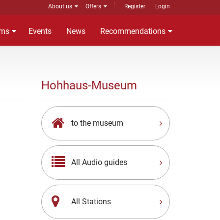
About us
Offers
Register
Login
ms
Events
News
Recommendations
Hohhaus-Museum
to the museum
All Audio guides
All Stations