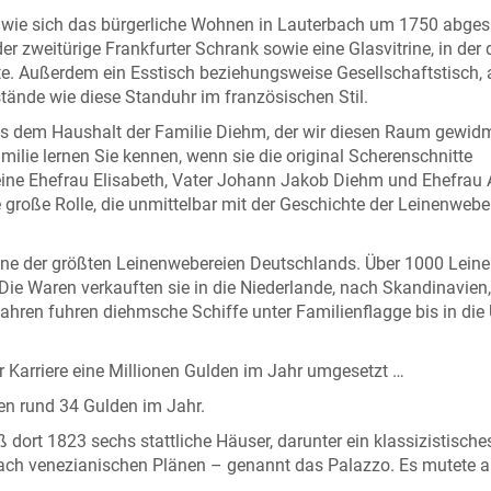
 wie sich das bürgerliche Wohnen in Lauterbach um 1750 abgesp
zweitürige Frankfurter Schrank sowie eine Glasvitrine, in der 
te. Außerdem ein Esstisch beziehungsweise Gesellschaftstisch,
tände wie diese Standuhr im französischen Stil.
us dem Haushalt der Familie Diehm, der wir diesen Raum gewid
amilie lernen Sie kennen, wenn sie die original Scherenschnitte
eine Ehefrau Elisabeth, Vater Johann Jakob Diehm und Ehefrau
 große Rolle, die unmittelbar mit der Geschichte der Leinenwebe
eine der größten Leinenwebereien Deutschlands. Über 1000 Lein
 Die Waren verkauften sie in die Niederlande, nach Skandinavien,
ahren fuhren diehmsche Schiffe unter Familienflagge bis in die
 Karriere eine Millionen Gulden im Jahr umgesetzt …
nten rund 34 Gulden im Jahr.
dort 1823 sechs stattliche Häuser, darunter ein klassizistische
h venezianischen Plänen – genannt das Palazzo. Es mutete a