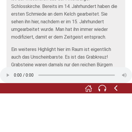
Schlosskirche. Bereits im 14. Jahrhundert haben die
ersten Schmiede an dem Kelch gearbeitet. Sie
sehen ihn hier, nachdem er im 15. Jahrhundert
umgearbeitet wurde. Man hat ihn immer wieder
modifiziert, damit er dem Zeitgeist entsprach.
Ein weiteres Highlight hier im Raum ist eigentlich
auch das Unscheinbarste. Es ist das Grabkreuz!
Grabsteine waren damals nur den reichen Bürgern
vorbehalten. Arme Menschen haben sich ein
Holzgrabkreuz anfertigen lassen.
Für unser Museum ist es ein Riesenglück, dass
dieses Grabkreuz über Jahrhunderte in der
Allmenröder Kirche überlebt hat. Denn Holz war der
Witterung ausgesetzt und dadurch vergänglich. Es
ist eine wahre Rarität, und wir sind sehr stolz darauf,
es Ihnen präsentieren zu können.