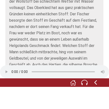
der Wollstoff bei schlechtem Wetter mit Wasser
vollsaugt. Das Oberkleid hat aus ganz praktischen
Gründen keinen einheitlichen Stoff: Der Fischer
besorgte den Stoff im Geschäft auf dem Festland,
nachdem er dort seinen Fang verkauft hat. Für die
Frau war weder Platz im Boot, noch war es
gewünscht, dass sie an einem Leben außerhalb
Helgolands Geschmack findet. Welchen Stoff der
Mann schließlich mitbrachte, hing von seinem
Geldbeutel, und von der jeweiligen Auswahl im
Geschäft ab. Auch das Hartjen, die silberne Brosche
in Herzform auf der Brust, tragen die
Helgoländerinnen bereits seit etlichen Generationen.
Sie geben damit ein kleines Geheimnis preis. Ist die
Nadel in der Mitte der Brosche geschlossen, ist die
Frau bereits vergeben, ist sie offen, darf man um sie
werben. Die Motive auf den kleinen Anhängern an der
Brosche geben Auskunft über die Familie und ihr