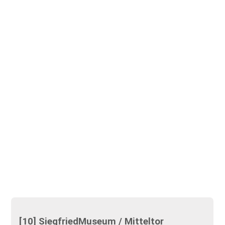
[10] SiegfriedMuseum / Mitteltor