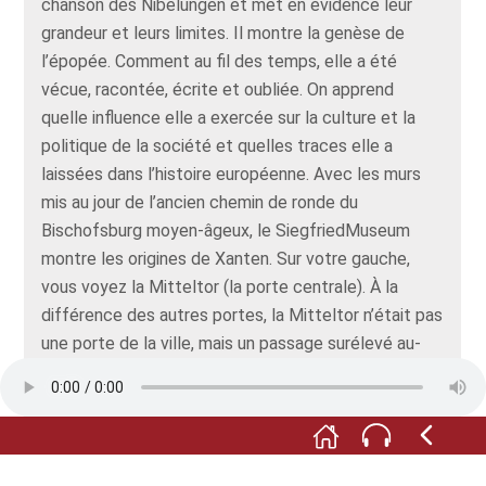
chanson des Nibelungen et met en évidence leur
grandeur et leurs limites. Il montre la genèse de
l’épopée. Comment au fil des temps, elle a été
vécue, racontée, écrite et oubliée. On apprend
quelle influence elle a exercée sur la culture et la
politique de la société et quelles traces elle a
laissées dans l’histoire européenne. Avec les murs
mis au jour de l’ancien chemin de ronde du
Bischofsburg moyen-âgeux, le SiegfriedMuseum
montre les origines de Xanten. Sur votre gauche,
vous voyez la Mitteltor (la porte centrale). À la
différence des autres portes, la Mitteltor n’était pas
une porte de la ville, mais un passage surélevé au-
dessus du large fossé d’immunité du Bischofsburg.
Construite vers 1392, la Mitteltor séparait la moitié
nord de la ville de Clèves de la moitié sud qui se
trouvait sous la domination de l’électorat de
Cologne, jusqu’à ce que Xanten soit définitivement