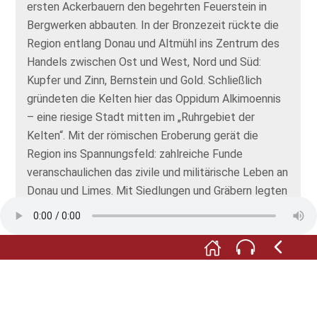
ersten Ackerbauern den begehrten Feuerstein in
Bergwerken abbauten. In der Bronzezeit rückte die
Region entlang Donau und Altmühl ins Zentrum des
Handels zwischen Ost und West, Nord und Süd:
Kupfer und Zinn, Bernstein und Gold. Schließlich
gründeten die Kelten hier das Oppidum Alkimoennis
– eine riesige Stadt mitten im „Ruhrgebiet der
Kelten“. Mit der römischen Eroberung gerät die
Region ins Spannungsfeld: zahlreiche Funde
veranschaulichen das zivile und militärische Leben an
Donau und Limes. Mit Siedlungen und Gräbern legten
die ersten Bajuwaren schon im frühen 6. Jahrhundert
die Keimzellen der Stadt Kelheim. Hier leitet die
Ausstellung über zur stadtgeschichtlichen Abteilung
im ersten Stock des Museums. Das Museum zeigt
wechselnde Sonderausstellungen und bietet ein
umfängliches Programm für Jung und Alt: