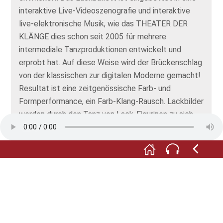
interaktive Live-Videoszenografie und interaktive
live-elektronische Musik, wie das THEATER DER
KLÄNGE dies schon seit 2005 für mehrere
intermediale Tanzproduktionen entwickelt und
erprobt hat. Auf diese Weise wird der Brückenschlag
von der klassischen zur digitalen Moderne gemacht!
Resultat ist eine zeitgenössische Farb- und
Formperformance, ein Farb-Klang-Rausch. Lackbilder
werden durch den Tanz von Lack-Figurinen zu sich
immer wieder neu formenden, übermalenden und
ständig anders erscheinenden Lichtmalereien.
Durchaus im Geiste Oskar Schlemmers ist dies
gleichermaßen eine zeitgenössische Kunstaktion,
wie ein Tanzkonzert!
Editing: Fabian Bentrup & J.U.Lensing