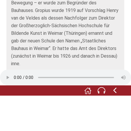
Bewegung – er wurde zum Begründer des
Bauhauses. Gropius wurde 1919 auf Vorschlag Henry
van de Veldes als dessen Nachfolger zum Direktor
der Großherzoglich-Sächsischen Hochschule für
Bildende Kunst in Weimar (Thüringen) ernannt und
gab der neuen Schule den Namen „Staatliches
Bauhaus in Weimar“. Er hatte das Amt des Direktors
(zunächst in Weimar bis 1926 und danach in Dessau)
inne.
Walter Gropius war im Jahr 1927 zusammen mit
Erwin Piscator Mitbegründer des Projektes eines
Totaltheaters, das die Aufhebung der räumlichen
Trennung zwischen Schauspielern und Zuschauern
zum Ziel hatte. Ab 1928 war er als selbständiger
Architekt in Berlin tätig.
Quelle: Wikipedia