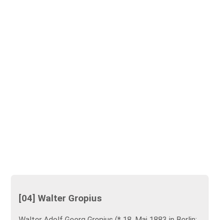
[04] Walter Gropius
Walter Adolf Georg Gropius (* 18. Mai 1883 in Berlin;