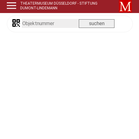
THEATERMUSEUM DÜSSELDORF - STIFTUNG
DUMONT-LINDEMANN