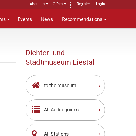
About us
Offers
Register
Login
ms
Events
News
Recommendations
Dichter- und
Stadtmuseum Liestal
to the museum
All Audio guides
All Stations