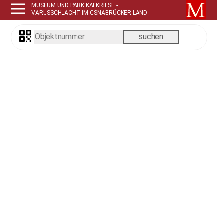
MUSEUM UND PARK KALKRIESE -
VARUSSCHLACHT IM OSNABRÜCKER LAND