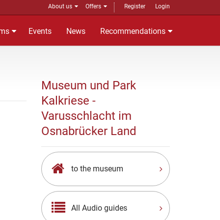
About us
Offers
Register
Login
ms
Events
News
Recommendations
Museum und Park
Kalkriese -
Varusschlacht im
Osnabrücker Land
to the museum
All Audio guides