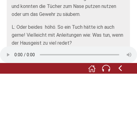
und konnten die Tücher zum Nase putzen nutzen
oder um das Gewehr zu säubern.
L: Oder beides höhö. So ein Tuch hätte ich auch
gerne! Vielleicht mit Anleitungen wie: Was tun, wenn
der Hausgeist zu viel redet?
S: lacht genervt
L: Guck mal die zwei großen Maschinen sind echte
Siegburger. So wie ich! Sie wurden in der
Maschinenfabrik Krämer hergestellt. Die eine ist eine
Abrichte, eine Art Holzhobel, die andere eine
Bandsäge. Sie wurden über eine Antriebswelle
angetrieben, die unter der Decke der Fabrikhalle
befestigt war. Guck mal hoch. Die wiederum wurde
durch eine Dampfmaschine in Bewegung gesetzt.