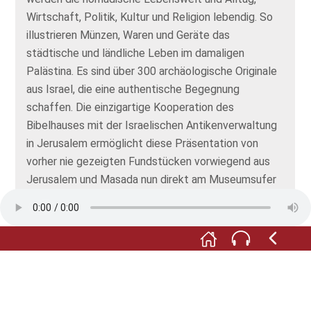
Wirtschaft, Politik, Kultur und Religion lebendig. So
illustrieren Münzen, Waren und Geräte das
städtische und ländliche Leben im damaligen
Palästina. Es sind über 300 archäologische Originale
aus Israel, die eine authentische Begegnung
schaffen. Die einzigartige Kooperation des
Bibelhauses mit der Israelischen Antikenverwaltung
in Jerusalem ermöglicht diese Präsentation von
vorher nie gezeigten Fundstücken vorwiegend aus
Jerusalem und Masada nun direkt am Museumsufer
in Frankfurt am Main. Hier ist das Bibelhaus seit 2003
in einer ehemaligen Kirche zuhause. Zum eigentlichen
Erlebnis machen das Museum seine plastischen
Objekte. Ein Nomadenzelt, wie es bis heute in der
Wüste Negev zu finden ist, führt Sie in die Welt der
Erzväter und –mütter Israels wie Abraham, Sara,
Isaak und Rebekka. Im originalgetreu nachgebauten