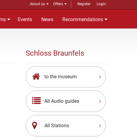
About us
Offers
Register
Login
ms
Events
News
Recommendations
Schloss Braunfels
to the museum
All Audio guides
All Stations