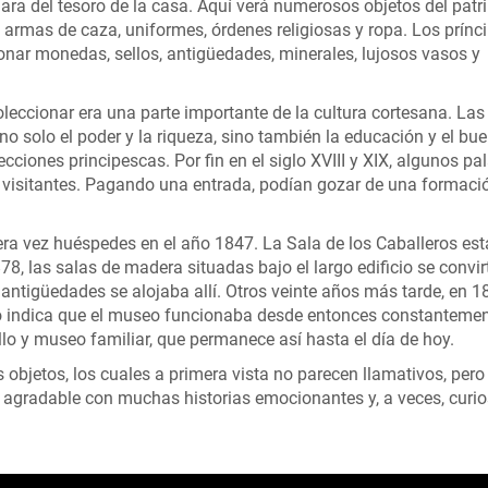
mara del tesoro de la casa. Aquí verá numerosos objetos del pat
 armas de caza, uniformes, órdenes religiosas y ropa. Los prínc
ar monedas, sellos, antigüedades, minerales, lujosos vasos y
oleccionar era una parte importante de la cultura cortesana. Las
no solo el poder y la riqueza, sino también la educación y el bu
ecciones principescas. Por fin en el siglo XVIII y XIX, algunos pa
 visitantes. Pagando una entrada, podían gozar de una formaci
imera vez huéspedes en el año 1847. La Sala de los Caballeros es
8, las salas de madera situadas bajo el largo edificio se convir
antigüedades se alojaba allí. Otros veinte años más tarde, en 1
so indica que el museo funcionaba desde entonces constantemen
illo y museo familiar, que permanece así hasta el día de hoy.
objetos, los cuales a primera vista no parecen llamativos, pero
 agradable con muchas historias emocionantes y, a veces, curi