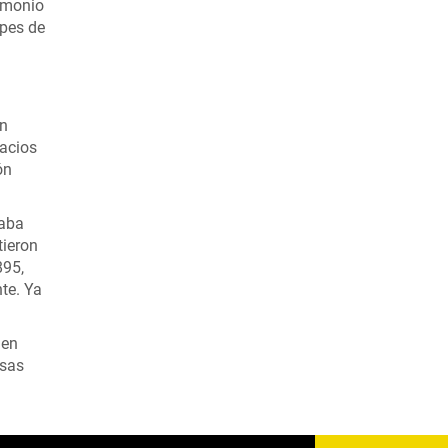
rimonio
ipes de
en
lacios
ón
taba
tieron
895,
te. Ya
 en
osas