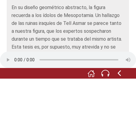
En su diseño geométrico abstracto, la figura
recuerda a los ídolos de Mesopotamia. Un hallazgo
de las ruinas iraquíes de Tell Asmar se parece tanto
a nuestra figura, que los expertos sospecharon
durante un tiempo que se trataba del mismo artista.
Esta tesis es, por supuesto, muy atrevida y no se
puede demostrar. Sin embargo, lo que es seguro es
que estos ídolos no eran nativos de Mesopotamia ni
de la región de Solms, sino que procedían de
Anatolia. Luego recorrieron estas distancias
increíblemente largas a través de las rutas
comerciales. Una figura llegó aquí al Taunus y la otra,
a Mesopotamia. Y eso fue hace casi 5.000 años,
¡increíble!
Alle Abbildungen: © Schloss Braunfels