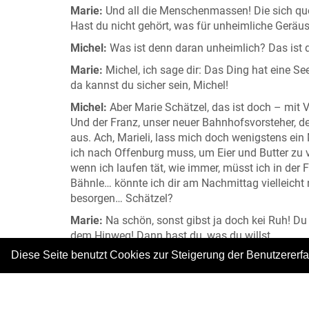
Marie:
Und all die Menschenmassen! Die sich q
Hast du nicht gehört, was für unheimliche Gerä
Michel:
Was ist denn daran unheimlich? Das ist 
Marie:
Michel, ich sage dir: Das Ding hat eine Se
da kannst du sicher sein, Michel!
Michel:
Aber Marie Schätzel, das ist doch – mit V
Und der Franz, unser neuer Bahnhofsvorsteher, de
aus. Ach, Marieli, lass mich doch wenigstens e
ich nach Offenburg muss, um Eier und Butter zu 
wenn ich laufen tät, wie immer, müsst ich in de
Bähnle… könnte ich dir am Nachmittag vielleicht
besorgen… Schätzel?
Marie:
Na schön, sonst gibst ja doch kei Ruh! D
dem Hinweg! Dann hast du, was du willst.
Diese Seite benutzt Cookies zur Steigerung der Benutzererf
Michel:
Aber Marie…
Marie:
Und auf dem Rückweg, da läufst du mir br
Bähnle her.