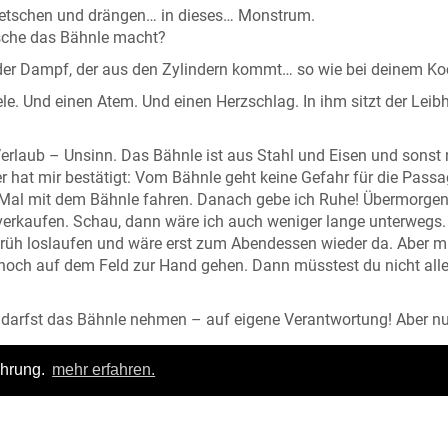
uetschen und drängen… in dieses… Monstrum.
usche das Bähnle macht?
der Dampf, der aus den Zylindern kommt… so wie bei deinem Ko
ele. Und einen Atem. Und einen Herzschlag. In ihm sitzt der Leibh
erlaub – Unsinn. Das Bähnle ist aus Stahl und Eisen und sonst 
r hat mir bestätigt: Vom Bähnle geht keine Gefahr für die Passa
in Mal mit dem Bähnle fahren. Danach gebe ich Ruhe! Übermorge
verkaufen. Schau, dann wäre ich auch weniger lange unterwegs.
r Früh loslaufen und wäre erst zum Abendessen wieder da. Aber m
 noch auf dem Feld zur Hand gehen. Dann müsstest du nicht alle
u darfst das Bähnle nehmen – auf eigene Verantwortung! Aber nu
ahrung.
mehr erfahren.
av nach Haus, so wie wir es schon immer gemacht haben. Bähnl