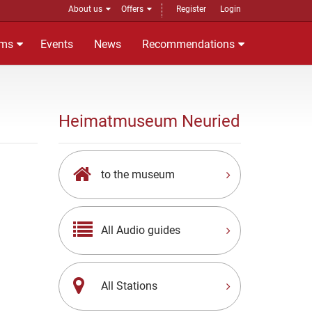
About us
Offers
Register
Login
ms
Events
News
Recommendations
Heimatmuseum Neuried
to the museum
All Audio guides
All Stations