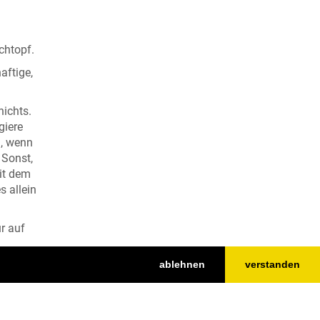
chtopf.
aftige,
nichts.
giere
n, wenn
 Sonst,
it dem
s allein
r auf
ablehnen
verstanden
e hin,