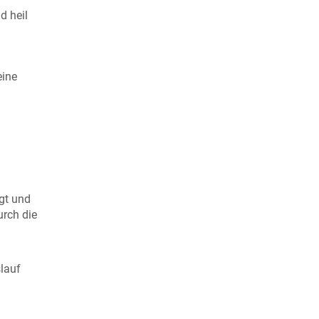
d heil
eine
igt und
urch die
slauf