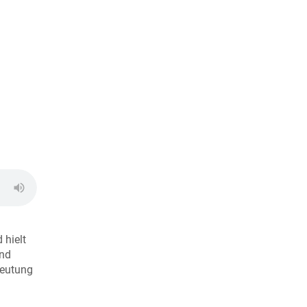
 hielt
und
deutung