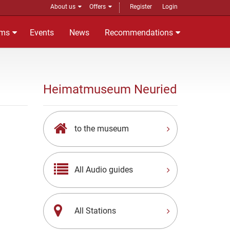
About us
Offers
Register
Login
ms
Events
News
Recommendations
Heimatmuseum Neuried
to the museum
All Audio guides
All Stations