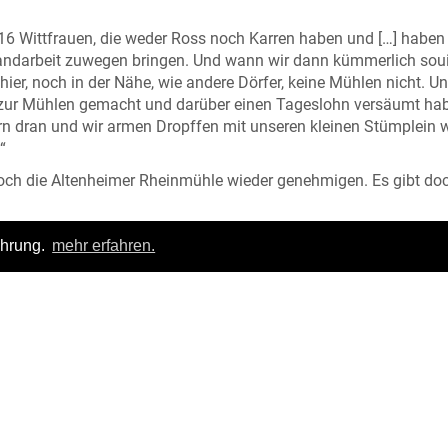
 16 Wittfrauen, die weder Ross noch Karren haben und […] haben
 Handarbeit zuwegen bringen. Und wann wir dann kümmerlich soui
r, noch in der Nähe, wie andere Dörfer, keine Mühlen nicht. U
zur Mühlen gemacht und darüber einen Tageslohn versäumt ha
n dran und wir armen Dropffen mit unseren kleinen Stümplein 
“
doch die Altenheimer Rheinmühle wieder genehmigen. Es gibt do
ahrung.
mehr erfahren.
Login
|
FAQ