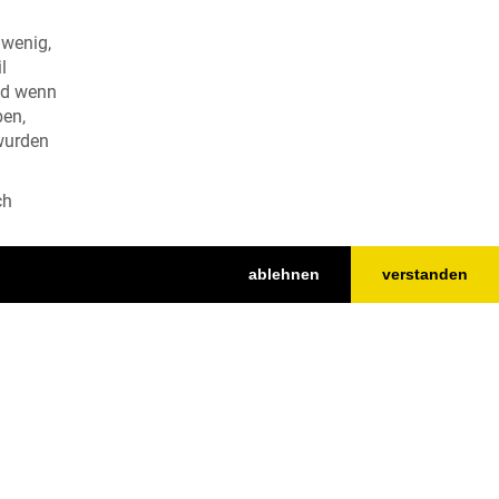
 wenig,
l
nd wenn
ben,
wurden
ch
ablehnen
verstanden
Top