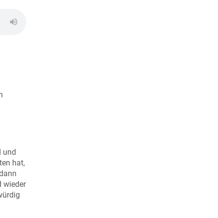
n
d und
ten hat,
 dann
d wieder
würdig