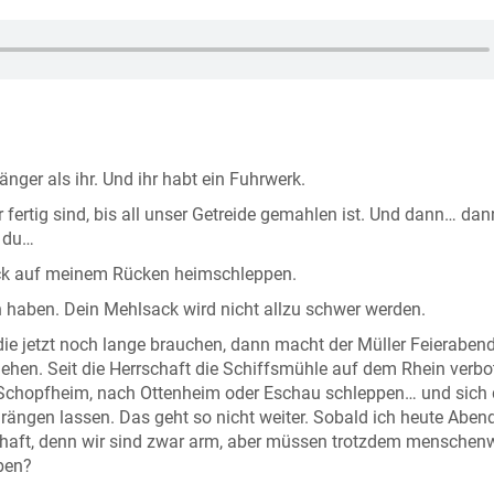
änger als ihr. Und ihr habt ein Fuhrwerk.
 fertig sind, bis all unser Getreide gemahlen ist. Und dann… dan
d du…
ck auf meinem Rücken heimschleppen.
en haben. Dein Mehlsack wird nicht allzu schwer werden.
ie jetzt noch lange brauchen, dann macht der Müller Feieraben
ehen. Seit die Herrschaft die Schiffsmühle auf dem Rhein verbo
h Schopfheim, nach Ottenheim oder Eschau schleppen… und sich
ängen lassen. Das geht so nicht weiter. Sobald ich heute Aben
rschaft, denn wir sind zwar arm, aber müssen trotzdem menschen
iben?