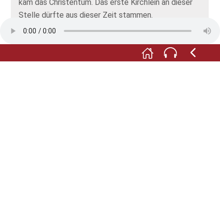
kam das Christentum. Das erste Kirchlein an dieser
Stelle dürfte aus dieser Zeit stammen.
M:
Im Jahr 1139 schließlich tritt Altenheim auch
namentlich auf den Plan, als Papst Innozenz der
Zweite das Dorf dem Sankt-Georgen-Kloster im
Schwarzwald schenkt.
F:
Wie es weiterging? Das erfahren Sie im
Heimatmuseum, das Sie in einem der schönen
Fachwerkhäuser gleich gegenüber der Kirche, in der
Kirchstraße 32 finden. Schauen Sie gerne vorbei!
Fotos: © Heimatmuseum Neuried