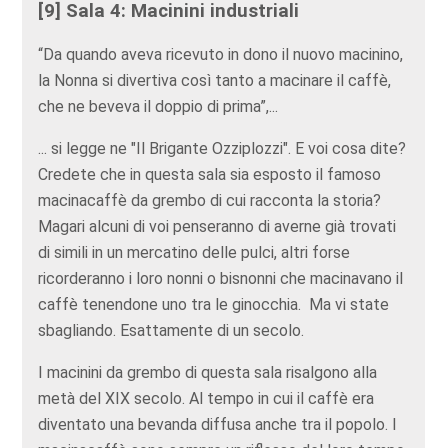
[9] Sala 4: Macinini industriali
“Da quando aveva ricevuto in dono il nuovo macinino,
la Nonna si divertiva così tanto a macinare il caffè,
che ne beveva il doppio di prima”,...
... si legge ne "Il Brigante Ozziplozzi". E voi cosa dite?
Credete che in questa sala sia esposto il famoso
macinacaffè da grembo di cui racconta la storia?
Magari alcuni di voi penseranno di averne già trovati
di simili in un mercatino delle pulci, altri forse
ricorderanno i loro nonni o bisnonni che macinavano il
caffè tenendone uno tra le ginocchia. Ma vi state
sbagliando. Esattamente di un secolo.
I macinini da grembo di questa sala risalgono alla
metà del XIX secolo. Al tempo in cui il caffè era
diventato una bevanda diffusa anche tra il popolo. I