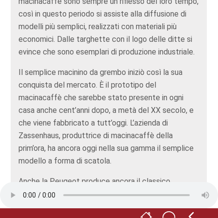
macinacaffè sono sempre un riflesso del loro tempo,
così in questo periodo si assiste alla diffusione di
modelli più semplici, realizzati con materiali più
economici. Dalle targhette con il logo delle ditte si
evince che sono esemplari di produzione industriale.
Il semplice macinino da grembo iniziò così la sua
conquista del mercato. È il prototipo del
macinacaffè che sarebbe stato presente in ogni
casa anche cent’anni dopo, a metà del XX secolo, e
che viene fabbricato a tutt’oggi. L’azienda di
Zassenhaus, produttrice di macinacaffè della
prim’ora, ha ancora oggi nella sua gamma il semplice
modello a forma di scatola.
Anche la Peugeot produce ancora il classico
macinacaffè in legno a forma di scatola. Proprio
così, la stessa azienda che è principalmente nota