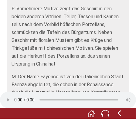
F: Vornehmere Motive zeigt das Geschirr in den
beiden anderen Vitrinen. Teller, Tassen und Kannen,
teils nach dem Vorbild höfischen Porzellans,
schmückten die Tafeln des Bürgertums. Neben
Geschirr mit floralen Mustern gibt es Krüge und
Trinkgefäße mit chinesischen Motiven. Sie spielen
auf die Herkunft des Porzellans an, das seinen
Ursprung in China hat.
M: Der Name Fayence ist von der italienischen Stadt
Faenza abgeleitet, die schon in der Renaissance
durch die kunstvolle Herstellung von Keramikwaren
bekannt war.
F: In unsere Gegend kam die Fayence-Herstellung
über die Niederlande. In der Stadt Delft wurden seit
dem 17. Jahrhundert Fayencen als Nachahmung