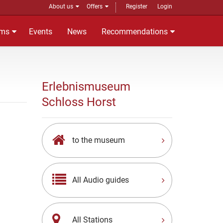
About us
Offers
Register
Login
ms
Events
News
Recommendations
Erlebnismuseum
Schloss Horst
to the museum
All Audio guides
All Stations