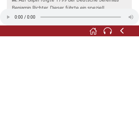
Benjamin Richter. Dieser führte ein speziell
geeichtes Gewichtsalkoholmeter ein. Kostenpunkt:
vier Thaler das Stück. Richters Alkoholskala hatte
zwar einige Fehler. Doch ihm kommt ein besonderes
Verdienst zu: Richter führte in Deutschland als
erster eine spezielle Alkoholspindel ein.
F:
1812 folgte schließlich Prof. Georg Tralles mit
seinen „Untersuchungen über die spezifischen
Gewichte der Mischung aus Alkohol und Wasser“. Die
Kombination aus beiden Ansätzen ergaben Spindeln
nach Richter und Tralles.
Foto: © Förderverein Museum im Steinhaus e.V.