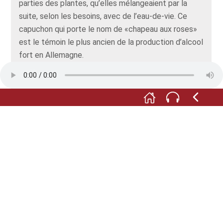
parties des plantes, qu’elles mélangeaient par la
suite, selon les besoins, avec de l’eau-de-vie. Ce
capuchon qui porte le nom de «chapeau aux roses»
est le témoin le plus ancien de la production d’alcool
fort en Allemagne.
M:
A l’époque moderne, avec l’essor des
apothicaires, les bouilleuses d’eau se sont trouvées
en butte à la calomnie, accusées de sorcellerie ou
tout au moins de charlatanisme. Elles ont ainsi été
évincées de l’activité de la distillation.
Foto: © Förderverein Museum im Steinhaus e.V.