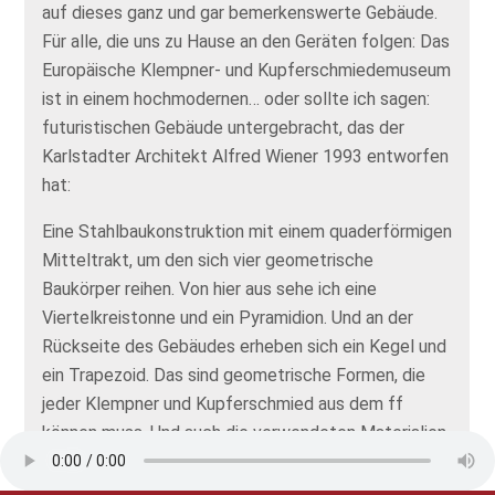
auf dieses ganz und gar bemerkenswerte Gebäude.
Für alle, die uns zu Hause an den Geräten folgen: Das
Europäische Klempner- und Kupferschmiedemuseum
ist in einem hochmodernen… oder sollte ich sagen:
futuristischen Gebäude untergebracht, das der
Karlstadter Architekt Alfred Wiener 1993 entworfen
hat:
Eine Stahlbaukonstruktion mit einem quaderförmigen
Mitteltrakt, um den sich vier geometrische
Baukörper reihen. Von hier aus sehe ich eine
Viertelkreistonne und ein Pyramidion. Und an der
Rückseite des Gebäudes erheben sich ein Kegel und
ein Trapezoid. Das sind geometrische Formen, die
jeder Klempner und Kupferschmied aus dem ff
können muss. Und auch die verwendeten Materialien
lassen auf echte Handwerkskunst schließen: Die vier
Bauteile sind mit patiniertem Kupfer,