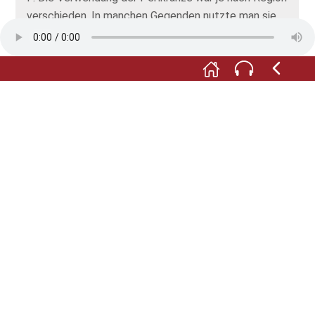
verschieden. In manchen Gegenden nutzte man sie
als Dauer-Grabschmuck. In anderen Gegenden kamen
die Kränze nur an besonderen Feiertagen zum
Einsatz, so wie zum Beispiel zu Allerheiligen.
M: In den 1930er-Jahren wurde dann das Ende der
Perlkränze eingeläutet. Auf vielen Friedhöfen nahm
der Grabschmuck überhand und daher wurde er
verboten. Obendrein galten die Kränze zunehmend
als kitschig. Ihre Spuren haben die Perlkränze
dennoch hinterlassen: Sie waren im Prinzip die
Vorläufer der heutigen Trauerkränze.
Fotos: © Jürgen Bahnmayer