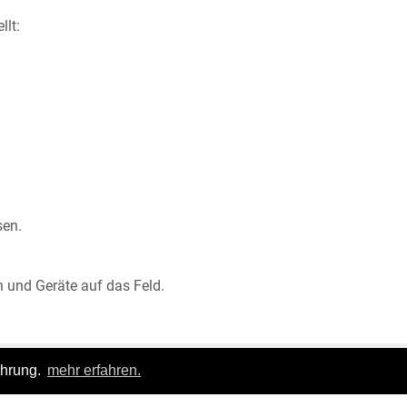
llt:
sen.
 und Geräte auf das Feld.
ahrung.
mehr erfahren.
Login
|
FAQ