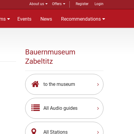
About us
Offers
Register
Login
ms
Events
News
Recommendations
Bauernmuseum
Zabeltitz
to the museum
All Audio guides
All Stations