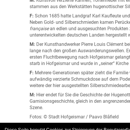
M:
Kunstvoll verzierte Kannen, Tortenheber mit ei
stammen aus den Werkstätten hugenottischer Si
F:
Schon 1685 hatte Landgraf Karl Kaufleute und
Neben Gold- und Silberschmieden kamen Perücke
française
an edlen und ausgesuchten Produkten zu
unterentwickelten deutschen Landen hergestellt 
M:
Der Kunsthandwerker Pierre Louis Clément bei
lange nach den großen Auswanderungswellen. Er 
ersten Fluchtbewegung nach Hofgeismar gelangt 
starb in Hofgeismar und wurde in „seiner“ Kirche
F:
Mehrere Generationen später zieht die Familie 
aufwändig verzierte Schmuckdose auf dem Podes
weitere der hier ausgestellten Silberschmiedearbe
M:
Hier endet für Sie die Geschichte der Hugenott
Garnisionsgeschichte, gleich in den angrenzend
Szene.
Fotos: © Stadt Hofgeismar / Paavo Blåfield
Diese Seite benutzt Cookies zur Steigerung der Benutzererf