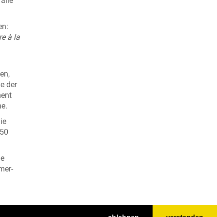
alle
en:
re à la
en,
e der
ment
he.
ie
 50
ie
mer-