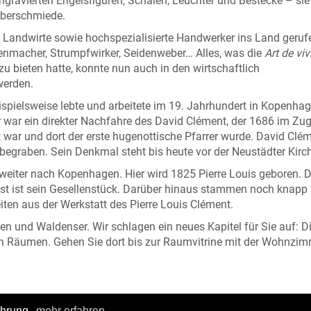
ngravierten Engelsfiguren, Schalen, Leuchter und Bestecke – sie 
lberschmiede.
 Landwirte sowie hochspezialisierte Handwerker ins Land geruf
nmacher, Strumpfwirker, Seidenweber… Alles, was die
Art de viv
 bieten hatte, konnte nun auch in den wirtschaftlich
werden.
spielsweise lebte und arbeitete im 19. Jahrhundert in Kopenhag
war ein direkter Nachfahre des David Clément, der 1686 im Zug
war und dort der erste hugenottische Pfarrer wurde. David Clé
 begraben. Sein Denkmal steht bis heute vor der Neustädter Kirc
weiter nach Kopenhagen. Hier wird 1825 Pierre Louis geboren. D
t ist sein Gesellenstück. Darüber hinaus stammen noch knapp
iten aus der Werkstatt des Pierre Louis Clément.
en und Waldenser. Wir schlagen ein neues Kapitel für Sie auf: D
en Räumen. Gehen Sie dort bis zur Raumvitrine mit der Wohnzim
ahrung.
mehr erfahren.