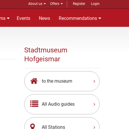
About us
Offers
Register
Login
ms
Events
News
Recommendations
Stadtmuseum
Hofgeismar
to the museum
All Audio guides
All Stations