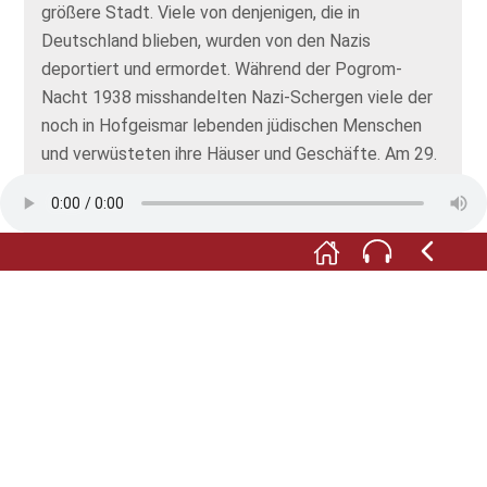
größere Stadt. Viele von denjenigen, die in
Deutschland blieben, wurden von den Nazis
deportiert und ermordet. Während der Pogrom-
Nacht 1938 misshandelten Nazi-Schergen viele der
noch in Hofgeismar lebenden jüdischen Menschen
und verwüsteten ihre Häuser und Geschäfte. Am 29.
Juli 1939 berichtete die lokale Zeitung: „Hofgeismar
frei von Juden!“.
M:
Auf einer Gedenktafel haben wir alle uns
bekannten 453 jüdischen Opfer des Holocaust aus
dem heutigen Landkreis Kassel genannt – vom
Kleinkind bis zur Greisin. Sie stehen stellvertretend
für alle unter der NS-Herrschaft ermordeten
Jüdinnen und Juden. Sie sind Erinnerung und Mahnung
zugleich!
F:
Nun verlassen Sie die jüdische Abteilung und