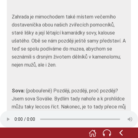
Zahrada je mimochodem také místem večerního
dostaveníčka obou našich zvířecích pomocníků,
staré lišky a její létající kamarádky sovy, kalouse
ušatého. Obě se nám později ještě samy představí. A
teď se spolu podíváme do muzea, abychom se
seznámili s drsným životem dělníků v kamenolomu;
nejen mužů, ale i žen.
Sova:
(pobouřeně) Později, později, proč později?
Jsem sova Soválie. Bydlím tady nahoře a k prohlídce
můžu taky leccos říct. Nakonec, je to tady přece můj
domov. A samozřejmě také Tvůj, starý lišáku.