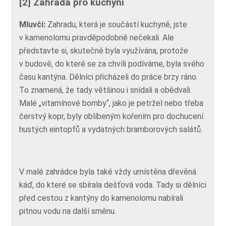
[2] Zahrada pro kuchyni
Mluvčí:
Zahradu, která je součástí kuchyně, jste
v kamenolomu pravděpodobně nečekali. Ale
představte si, skutečně byla využívána, protože
v budově, do které se za chvíli podíváme, byla svého
času kantýna. Dělníci přicházeli do práce brzy ráno.
To znamená, že tady většinou i snídali a obědvali.
Malé „vitamínové bomby“, jako je petržel nebo třeba
čerstvý kopr, byly oblíbeným kořením pro dochucení
hustých eintopfů a vydatných bramborových salátů.
V malé zahrádce byla také vždy umístěna dřevěná
káď, do které se sbírala dešťová voda. Tady si dělníci
před cestou z kantýny do kamenolomu nabírali
pitnou vodu na další směnu.