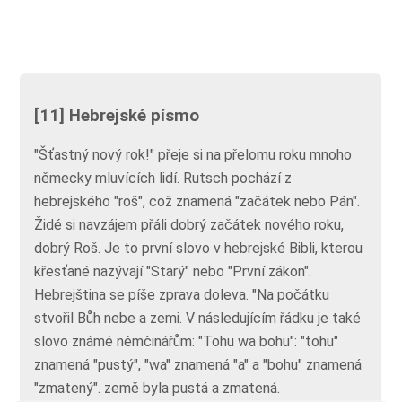
[11] Hebrejské písmo
"Šťastný nový rok!" přeje si na přelomu roku mnoho
německy mluvících lidí. Rutsch pochází z
hebrejského "roš", což znamená "začátek nebo Pán".
Židé si navzájem přáli dobrý začátek nového roku,
dobrý Roš. Je to první slovo v hebrejské Bibli, kterou
křesťané nazývají "Starý" nebo "První zákon".
Hebrejština se píše zprava doleva. "Na počátku
stvořil Bůh nebe a zemi. V následujícím řádku je také
slovo známé němčinářům: "Tohu wa bohu": "tohu"
znamená "pustý", "wa" znamená "a" a "bohu" znamená
"zmatený". země byla pustá a zmatená.