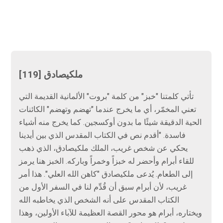
[119] ملكيصادق
تأتي كلمتنا "خبز" من كلمة "بروت" الألمانية القديمة التي
تعني المخمّر، أي ما يخرج عندما "تهضم وتهضم" الكائنات
الحية الدقيقة شيئًا ما بدون أوكسجين. كما يخرج منه أشياء
فاسدة. "أقدم نص في الكتاب المقدس الذي بين أيدينا
يحكي عن شخص غريب، الملك ملكيصادق، الذي ذهب
للقاء أبرام وأحضر له خبزاً وخمراً وباركه. الخبز هنا يرمز
إلى الطعام. يُدعى ملكيصادق "كاهن الله العلي". هذا أمر
غريب، لأن أبرام سبق أن قُدِّم لنا في السفر الأول من
الكتاب المقدس على أنه الشخص الذي يخاطبه الله
ويختاره، أبرام هو محور القصة العظيمة للآباء الأولين، وهذا