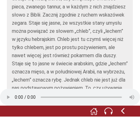
pieca, zwanego tannur, a w każdym z nich znajdziesz
słowo z Biblii. Zacznij zgodnie z ruchem wskazówek
zegara. Staje się jasne, że wszystkie stany umysłu
można powiązać ze słowem „chleb”, czyli „lechem”
w języku hebrajskim. Chleb jest tu czymś więcej niż
tylko chlebem, jest po prostu pożywieniem, ale
nawet więcej: jest również pokarmem dla duszy.
Staje się to jasne w świecie arabskim, gdzie „lechem”
oznacza mięso, a w południowej Arabii, na wybrzeżu,
„lechem” oznacza rybę. Jednak chleb nie jest już dla
nas podstawowym pożywieniem. To, czy używanie
opłatków podczas nabożeństwa upamiętniającego
Jezusa jest zgodne z Jego wolą, to pytanie, na które
należy udzielić jednoznacznej odpowiedzi. Opłatki nie
są podstawowym pożywieniem.