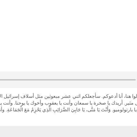
لوا هنا، أنا أدعوكم. سأجعلكم اثني عشر مبعوثين مثل أسلاف إسرائيل ا
 مثير. أريدك يا صخرة يا سمعان وأنت يا يعقوب وأخوك يا يوحنا. وأنت يا
بارتولوميو. وَأَنْتَ يَا مَتَّى، يَا جَابِيَ الضَّرَائِبِ الَّذِي يَحْزِمُ مَعَ الْجَمَاع