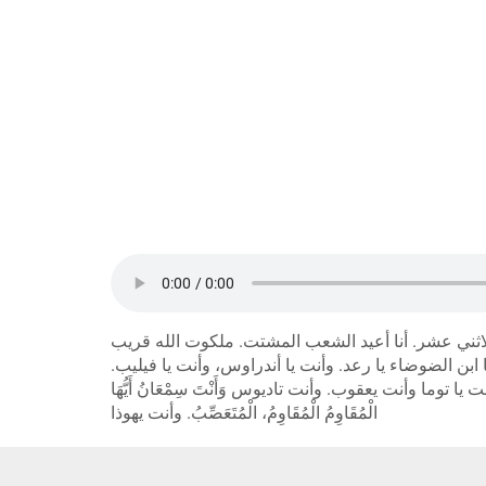
لاثني عشر. أنا أعيد الشعب المشتت. ملكوت الله قريب
 ابن الضوضاء يا رعد. وأنت يا أندراوس، وأنت يا فيليب
َةِ. وأنت يا توما وأنت يعقوب. وأنت تاديوس وَأَنْتَ سِمْعَانُ أَيُّهَا
الْمُقَاوِمُ الْمُقَاوِمُ، الْمُتَعَصِّبُ. وأنت يهوذا