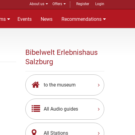
About us
Offers
Register
Login
ms
Events
News
Recommendations
Bibelwelt Erlebnishaus
Salzburg
to the museum
All Audio guides
All Stations