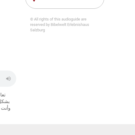
© All rights of this audioguide are
reserved by Bibelwelt Erlebnishaus
Salzburg
تعا
بشكل.
وأنت يا 